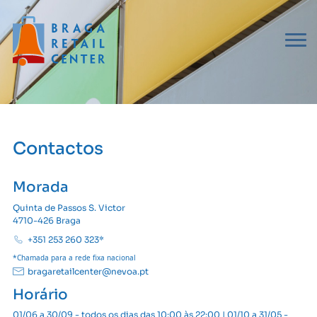
Contactos
Morada
Quinta de Passos S. Victor
4710-426 Braga
+351 253 260 323*
*Chamada para a rede fixa nacional
bragaretailcenter@nevoa.pt
Horário
01/06 a 30/09 - todos os dias das 10:00 às 22:00 | 01/10 a 31/05 -