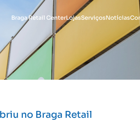
Braga Retail Center
Lojas
Serviços
Notícias
Co
briu no Braga Retail